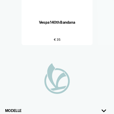
Vespa 140th Bandana
€ 35
Fußnote
MODELLE