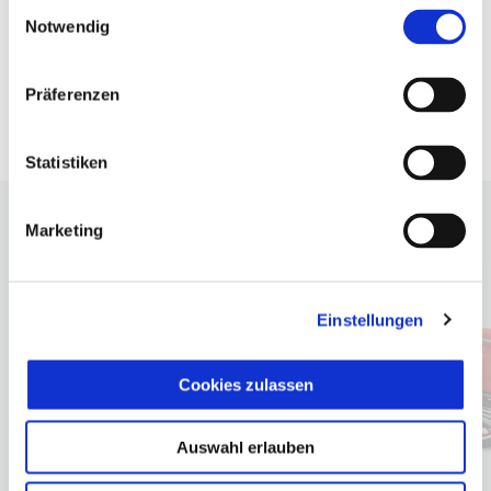
T-Shirt suchen.
Einwilligungsauswahl
Notwendig
Präferenzen
Statistiken
Marketing
Item
1
of
4
Einstellungen
Cookies zulassen
zurück
w
Auswahl erlauben