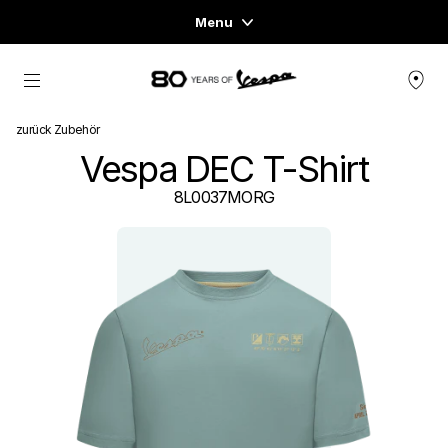
Menu
Home
zurück zum Hauptinhalt
FAHRZEUGAUSWAHL
zurück Zubehör
Vespa DEC T-Shirt
KLEIDUNG & LIFESTYLE
8L0037MORG
EXPERIENCES
CONCEPT STORE