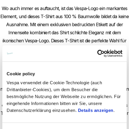
Wo auch immer es auftaucht, ist das Vespa-Logo ein markantes
Element, und dieses T-Shirt aus 100 % Baumwolle bildet da keine
Ausnahme. Mit einem exklusiven bedruckten Etikett auf der
Innenseite kombiniert das Shirt schlichte Eleganz mit dem
ikonischen Vespa-Logo. Dieses T-Shirt ist die perfekte Wahl für
alle, die ihren Look schlicht halten und dennoch ein Statement
setzen möchten. Der weiche Baumwollstoff sorgt für hohen
Tragekomfort, was es ideal für den täglichen Gebrauch macht.
Das Vespa-Logo auf der Brust fügt eine Retro-Note hinzu, die
Cookie policy
dem Shirt eine besondere Identität verleiht. Das Design ist
Vespa verwendet die Cookie-Technologie (auch
minimalistisch, was es leicht macht, das T-Shirt mit verschiedenen
Drittanbieter-Cookies), um dem Besucher die
bestmögliche Nutzung der Webseite zu ermöglichen. Für
Outfits zu kombinieren. Ob mit Jeans für einen lässigen Look
eingehende Informationen bitten wir Sie, unsere
oder unter einem Blazer für einen etwas schickeren Stil – dieses
Datenschutzerklärung einzusehen.
Details anzeigen
.
T-Shirt ist vielseitig und zeitlos. Es eignet sich sowohl für Fans der
Vespa-Marke als auch für alle, die ein schlichtes, hochwertiges