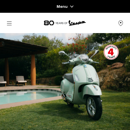
Menu
Home
zurück zum Hauptinhalt
FAHRZEUGAUSWAHL
KLEIDUNG & LIFESTYLE
EXPERIENCES
CONCEPT STORE