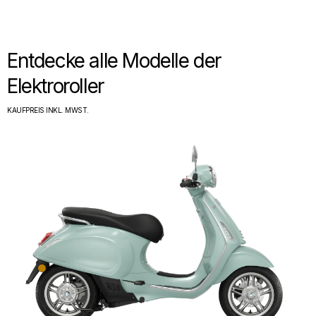
1
1
of
of
2
2
Entdecke alle Modelle der
Elektroroller
KAUFPREIS INKL. MWST.