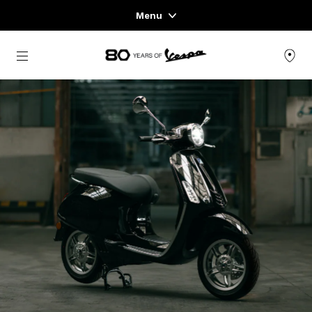
Menu
Home
zurück zum Hauptinhalt
FAHRZEUGAUSWAHL
KLEIDUNG & LIFESTYLE
EXPERIENCES
CONCEPT STORE