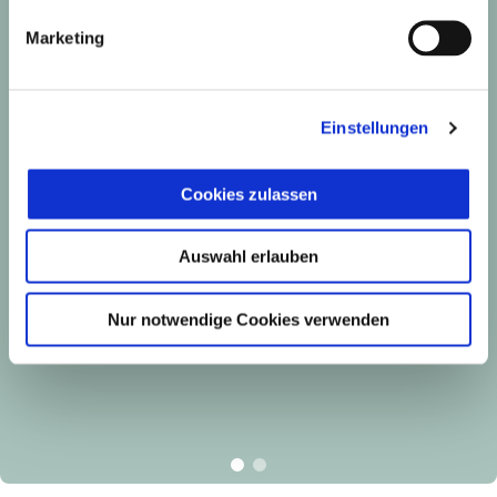
Marketing
Einstellungen
Cookies zulassen
Auswahl erlauben
Nur notwendige Cookies verwenden
item
item
0
1
Item
Item