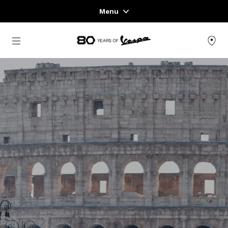
Menu
Home
zurück zum Hauptinhalt
FAHRZEUGAUSWAHL
KLEIDUNG & LIFESTYLE
EXPERIENCES
CONCEPT STORE