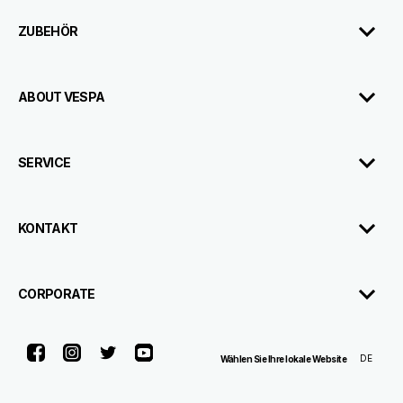
ZUBEHÖR
ABOUT VESPA
SERVICE
KONTAKT
CORPORATE
Facebook
Instagram
Twitter
Youtube
DE
Wählen Sie Ihre lokale Website
Broschüre
Händler
Testfahrt