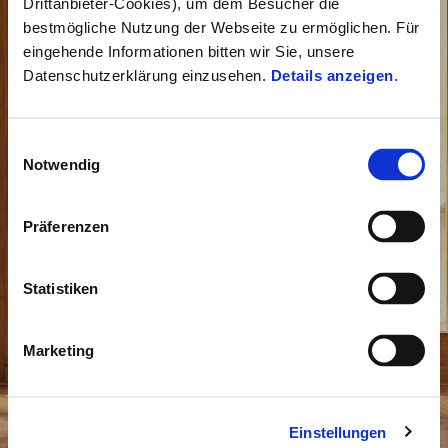
Drittanbieter-Cookies), um dem Besucher die
bestmögliche Nutzung der Webseite zu ermöglichen. Für
eingehende Informationen bitten wir Sie, unsere
Datenschutzerklärung einzusehen.
Details anzeigen
.
Einwilligungsauswahl
Notwendig
Präferenzen
Statistiken
Marketing
Vespa 946 Horse
Einstellungen
Eine Hommage an den Mondkalender, in nummerierter