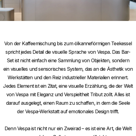
Item
Item
1
1
of
of
1
1
Von der Kaffeemischung bis zum ölkanneförmigen Teekessel
spricht jedes Detail die visuelle Sprache von Vespa. Das Bar-
Set ist nicht einfach eine Sammlung von Objekten, sondern
ein visuelles und sensorisches System, das an die Ästhetik von
Werkstätten und den Reiz industrieller Materialien erinnert.
Jedes Element ist ein Zitat, eine visuelle Erzählung, die der Welt
von Vespa mit Eleganz und Verspieltheit Tribut zollt. Alles ist
darauf ausgelegt, einen Raum zu schaffen, in dem die Seele
der Vespa-Werkstatt auf emotionales Design trifft.
Denn Vespa ist nicht nur ein Zweirad – es ist eine Art, die Welt