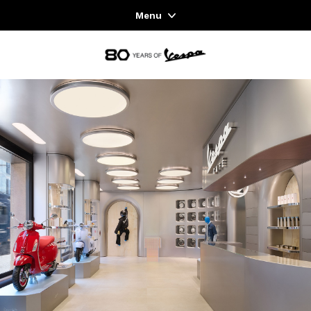
Menu
Home
zurück zum Hauptinhalt
FAHRZEUGAUSWAHL
KLEIDUNG & LIFESTYLE
EXPERIENCES
CONCEPT STORE