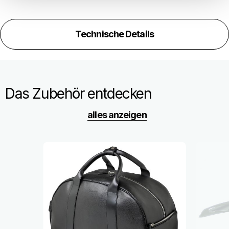
Technische Details
Das Zubehör entdecken
alles anzeigen
Item
1
of
6