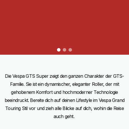
item
item
item
0
1
2
Item
Item
1
1
of
of
3
3
Die Vespa GTS Super zeigt den ganzen Charakter der GTS-
Familie. Sie ist ein dynamischer, eleganter Roller, der mit
gehobenem Komfort und hochmoderner Technologie
beeindruckt. Bereite dich auf deinen Lifestyle im Vespa Grand
Touring Stil vor und zieh alle Blicke auf dich, wohin die Reise
auch geht.