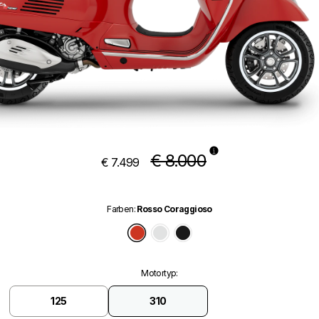
€ 8.000
€ 7.499
Farben
:
Rosso Coraggioso
Rosso Coraggioso
Bianco Innocente
Nero Convinto
Motortyp
:
125
310