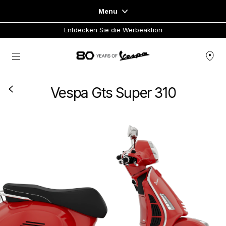
Menu
Entdecken Sie die Werbeaktion
Home
zurück zum Hauptinhalt
FAHRZEUGAUSWAHL
Vespa Gts Super 310
KLEIDUNG & LIFESTYLE
EXPERIENCES
CONCEPT STORE