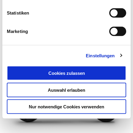
Statistiken
Marketing
mehr Infor
Einstellungen
Cookies zulassen
mehr Info
mehr Informatio
mehr 
Auswahl erlauben
mehr Informationen
me
Nur notwendige Cookies verwenden