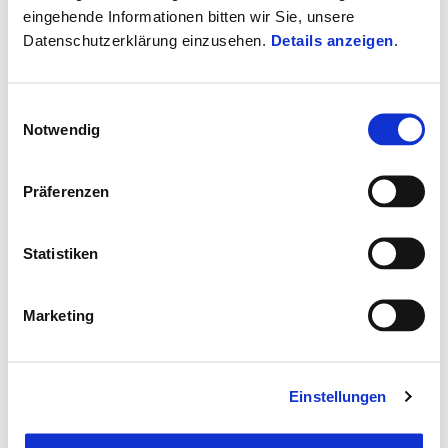
eingehende Informationen bitten wir Sie, unsere
Datenschutzerklärung einzusehen.
Details anzeigen
.
Vespa GTV 310
€ 8.099
Einwilligungsauswahl
Notwendig
Präferenzen
Statistiken
Marketing
Einstellungen