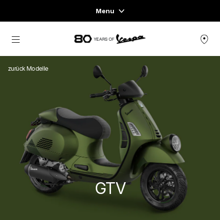
Menu
Home
zurück zum Hauptinhalt
FAHRZEUGAUSWAHL
zurück Modelle
KLEIDUNG & LIFESTYLE
EXPERIENCES
CONCEPT STORE
GTV