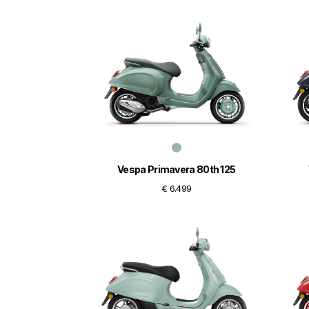
Vespa Primavera 80th 125
€ 6.499