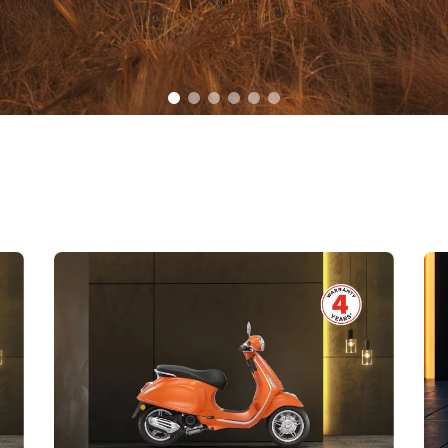
item
item
item
item
item
item
0
1
2
3
4
5