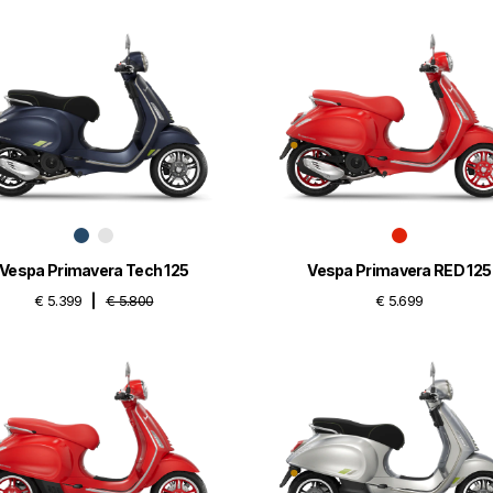
Vespa Primavera Tech 125
Vespa Primavera RED 125
€ 5.399
€ 5.800
€ 5.699