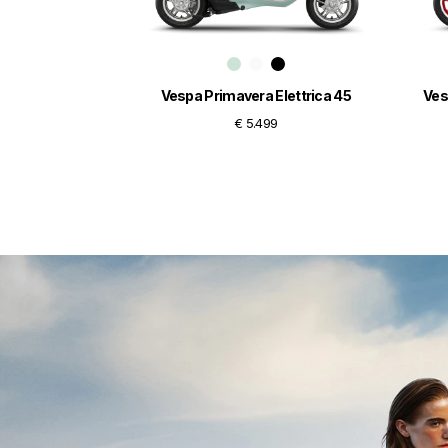
Vespa Primavera Elettrica 45
Ves
€ 5.499