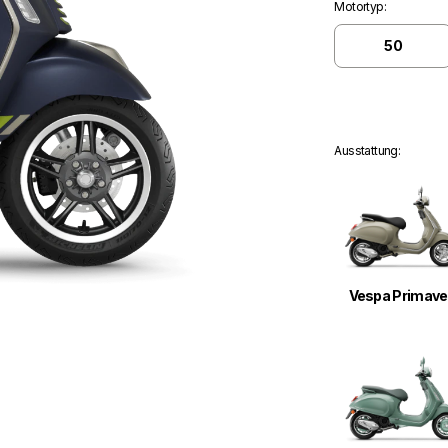
Motortyp
:
50
Ausstattung
:
Vespa Primave