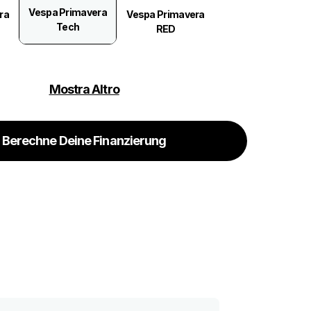
Vespa Primavera
ra
Vespa Primavera
Tech
RED
Mostra Altro
ra
Berechne Deine Finanzierung