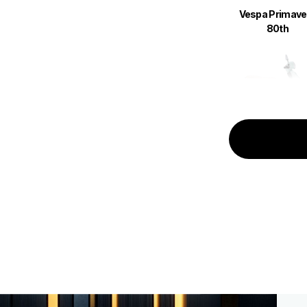
Vespa Primave
80th
Vespa Primave
Batik