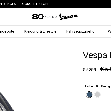
PERIENCES
CONCEPT STORE
zurück zum Hauptinhal
ngebote
Kleidung & Lifestyle
Fahrzeugzubehör
W
Vespa 
€ 5.
€ 5.399
Farben
:
Blu Energi
Blu Ener
Grigi