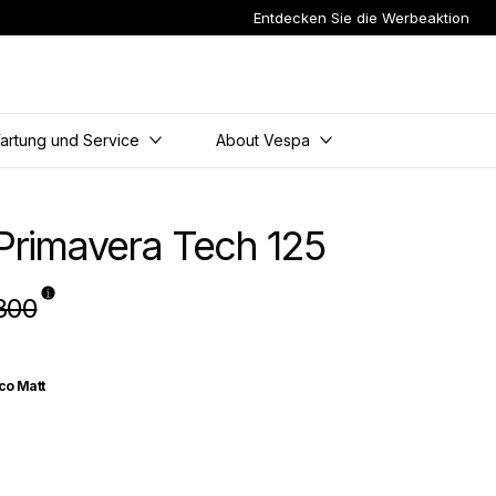
Entdecken Sie die Werbeaktion
t
artung und Service
About Vespa
Primavera Tech 125
800
co Matt
gico Matt
o Entusiasta