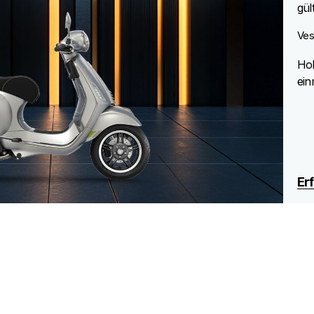
gült
Ves
Hol
ein
Er