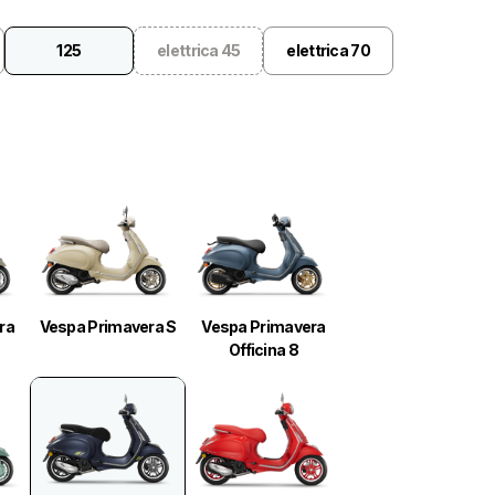
125
elettrica 45
elettrica 70
ra
Vespa Primavera S
Vespa Primavera
Officina 8