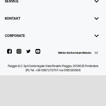
SERVICE
KONTAKT
CORPORATE
Facebook
Instagram
Twitter
Youtube
DE
Wählen Sie Ihre lokale Website
Piaggio & C. SpA Sede legale Viale Rinaldo Piaggio, 25 56025 Pontedera
(PI) Tel. +39 0587.272111 P. Iva 01551260506