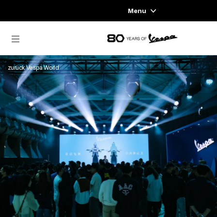
Menu
Home
zurück zum Hauptinhalt
FAHRZEUGAUSWAHL
zurück Vespa World
KLEIDUNG & LIFESTYLE
EXPERIENCES
CONCEPT STORE