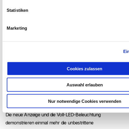
Statistiken
Marketing
Ei
Cookies zulassen
Bei den neuen Vespa-Modellen werden
neue Materialien
eingesetzt und die Details sorgfältiger verarbeitet, um die
Auswahl erlauben
globale Qualität der Verarbeitung weiter zu steigern. Die
Aufbauten am Lenker und die Rückenplatte des Beinschilds
Nur notwendige Cookies verwenden
sind neu und der Sitz wurde durch neue Bezüge optimiert.
Die neue Anzeige und die Voll-LED-Beleuchtung
demonstrieren einmal mehr die unbestrittene