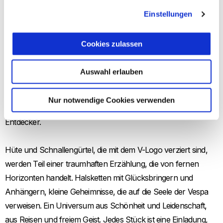
Einstellungen
Westen mit Zopfstrickmuster und Barn Jackets erzählen
Geschichten von Land und Statt, von leicht zu tragender
Cookies zulassen
Vielseitigkeit. Weicher Jeansstoff, ein Minirock mit
Cargotaschen, der für eine mutige, ausdrucksstarke Jugend
Auswahl erlauben
steht. Ein zwangloser Anzug, eine Bomberjacke aus Leder, die
mit ihrer massigen Passform umhüllt. Chaps, die an den
Nur notwendige Cookies verwenden
Wilden Westen erinnern, das sagenumwobene Land der
Entdecker.
Hüte und Schnallengürtel, die mit dem V-Logo verziert sind,
werden Teil einer traumhaften Erzählung, die von fernen
Horizonten handelt. Halsketten mit Glücksbringern und
Anhängern, kleine Geheimnisse, die auf die Seele der Vespa
verweisen. Ein Universum aus Schönheit und Leidenschaft,
aus Reisen und freiem Geist. Jedes Stück ist eine Einladung,