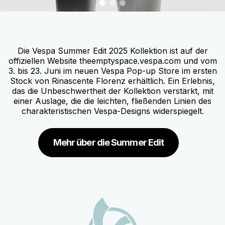
0
1
2
Item
Item
1
1
of
of
3
3
Die Vespa Summer Edit 2025 Kollektion ist auf der
offiziellen Website theemptyspace.vespa.com und vom
3. bis 23. Juni im neuen Vespa Pop-up Store im ersten
Stock von Rinascente Florenz erhältlich. Ein Erlebnis,
das die Unbeschwertheit der Kollektion verstärkt, mit
einer Auslage, die die leichten, fließenden Linien des
charakteristischen Vespa-Designs widerspiegelt.
Mehr über die Summer Edit
Fußnote