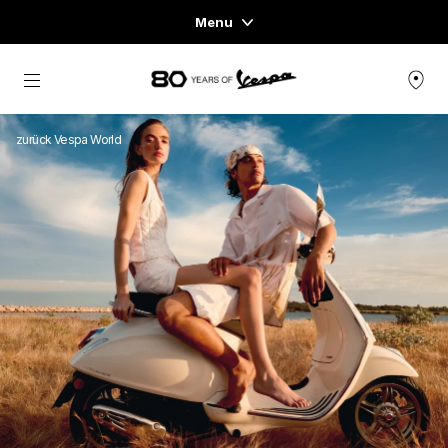
Menu
Home
zurück zum Hauptinhalt
FAHRZEUGAUSWAHL
zurück Vespa World
KLEIDUNG & LIFESTYLE
EXPERIENCES
CONCEPT STORE