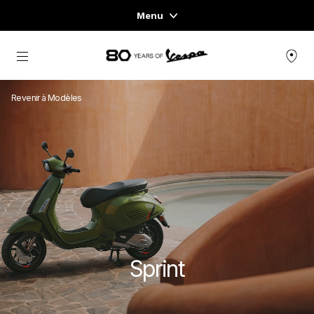
Menu
Home
Aller au contenu principal
GAMME DE VÉHICULES
Revenir à Modèles
PRÊT-À-PORTER ET LIFESTYLE
EXPÉRIENCES
CONCEPT STORE
Sprint