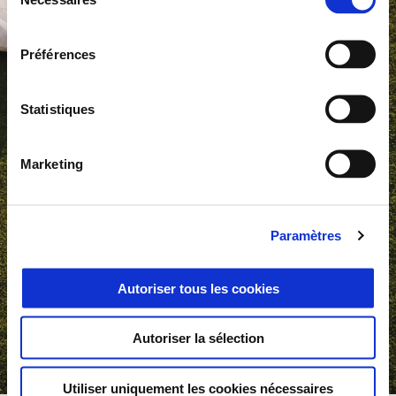
du
consentement
Préférences
Statistiques
Marketing
Paramètres
Autoriser tous les cookies
Autoriser la sélection
item
item
item
item
item
item
item
item
item
item
0
1
2
3
4
5
6
7
8
9
Utiliser uniquement les cookies nécessaires