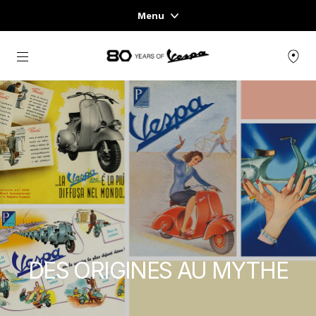
Menu
Home
Aller au contenu principal
GAMME DE VÉHICULES
PRÊT-À-PORTER ET LIFESTYLE
EXPÉRIENCES
CONCEPT STORE
DES ORIGINES AU MYTHE