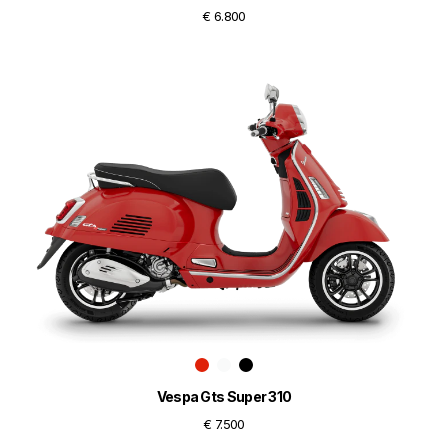
€ 6.800
Vespa Gts Super 310
€ 7.500