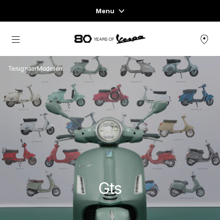
Menu
Menu
Ga naar de hoofdcontent
VOERTUIGASSORTIMENT
Terug naar Modellen
KLEDING & LIFESTYLE
ERVARINGEN
CONCEPT STORE
Gts