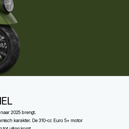
IEL
t naar 2025 brengt.
namisch karakter. De 310-cc Euro 5+ motor
 tot uiting komt.