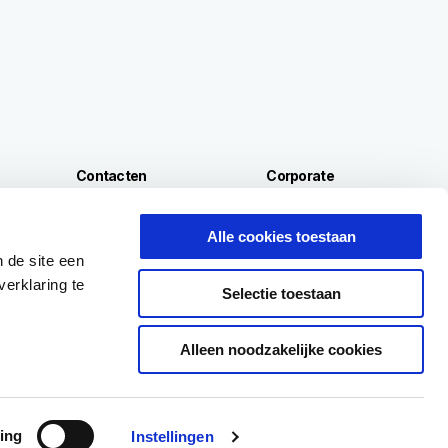
Contacten
Corporate
Privacybeleid
Wide Magazine
Waar kunt u ons vinden
Piaggio Group
Alle cookies toestaan
Klantenservice
Het Piaggio Museum
 de site een
elen
Recall campagnes
Accessibility
erklaring te
Selectie toestaan
Alleen noodzakelijke cookies
FR
NL
Selecteer uw lokale website
Testrit
ing
Instellingen