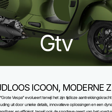
Gtv
JDLOOS ICOON, MODERNE Z
Grote Vespa” evolueert terwijl het zijn tijdloze aantrekkingskrach
ding uit door unieke details, innovatieve oplossingen en een dy
endbaar en efficiënt, terwijl ook de sportieve geest van het voertuig