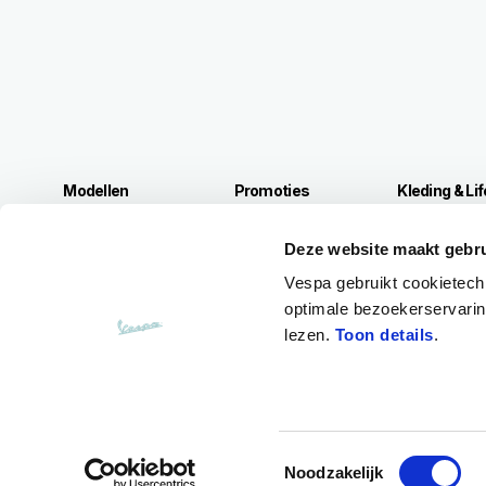
Modellen
Promoties
Kleding & Li
Gtv
Promoties
Accessoires
Vespa 946 Horse
Accessoires 
Deze website maakt gebru
Gts
Vespa gebruikt cookietech
Sprint
optimale bezoekerservaring
Primavera
lezen.
Toon details
.
Facebook
Instagram
Youtube
Twitter
Afspraak
Deale
Toestemmingsselectie
Noodzakelijk