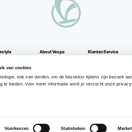
festyle
About Vespa
Klanten Service
Nieuws
Onderhoud en service
pour véhicules
Speciale Projecten
4 jaar garantie
ik van cookies
Acties
Gepland onderhoud
nologie, ook van derden, om de bezoeker tijdens zijn bezoek aan
Prijslijst
Originele reserveonderd
 te bieden. Voor meer informatie word je verzocht onze privacyv
Vespa Vintage
Premium Warranty
Road Assistance
rs
Configureren
Brochure
Voorkeuren
Statistieken
Market