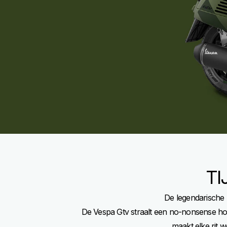
TI
De legendarische “
De Vespa Gtv straalt een no-nonsense hou
maakt elke rit w