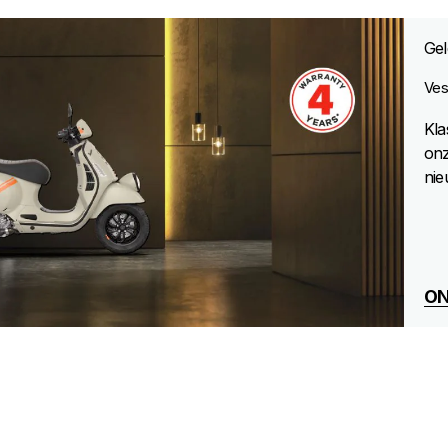
Gel
Ves
Kla
onz
nie
ON