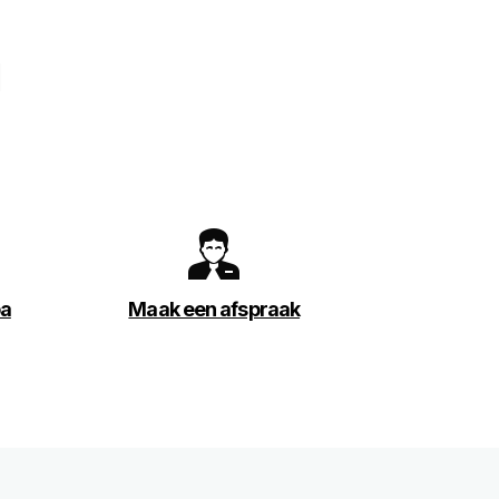
d
pa
Maak een afspraak