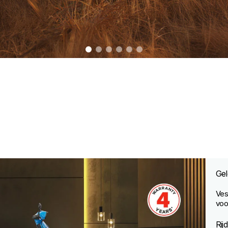
item
item
item
item
item
item
0
1
2
3
4
5
Gel
Ves
voo
Rij