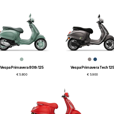
Vespa Primavera 80th 125
Vespa Primavera Tech 12
€ 5.800
€ 5.900