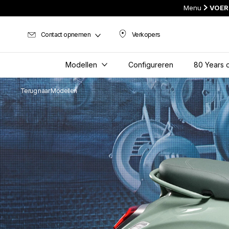
Menu
VOER
Contact opnemen
Verkopers
Verkopers
Modellen
Configureren
80 Years o
Terug naar Modellen