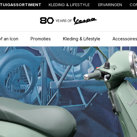
TUIGASSORTIMENT
KLEDING & LIFESTYLE
ERVARINGEN
CO
Ga naar de hoofd
f an Icon
Promoties
Kleding & Lifestyle
Accessoire