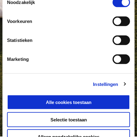
Noodzakelijk
Voorkeuren
Statistieken
Marketing
Instellingen
Alle cookies toestaan
Selectie toestaan
item
item
item
item
item
item
item
item
item
item
0
1
2
3
4
5
6
7
8
9
Alleen noodzakelijke cookies