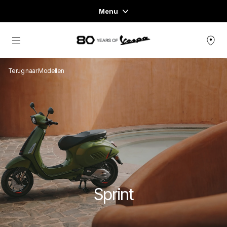
Menu
Menu
Ga naar de hoofdcontent
VOERTUIGASSORTIMENT
Terug naar Modellen
KLEDING & LIFESTYLE
ERVARINGEN
CONCEPT STORE
Sprint