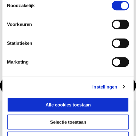
Noodzakelijk
OP WELKE VOERTUIGEN IS DIT VAN
TOEPASSING?
Voorkeuren
WAT IS INBEGREPEN EN WAT NIET?
Statistieken
WAT MOET DE KLANT DOEN?
Marketing
ZOEK EEN DEALER
Instellingen
Alle cookies toestaan
Voettekst
Selectie toestaan