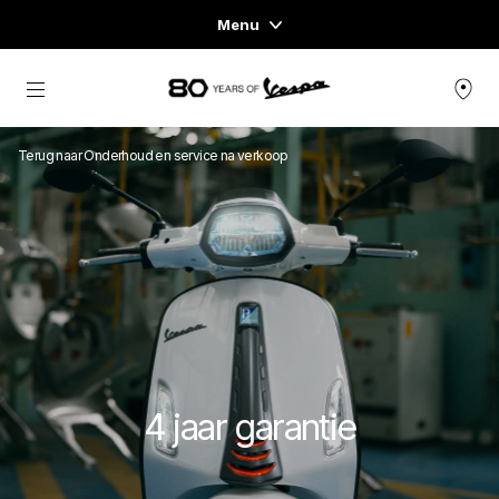
Menu
Menu
Ga naar de hoofdcontent
VOERTUIGASSORTIMENT
Terug naar Onderhoud en service na verkoop
KLEDING & LIFESTYLE
ERVARINGEN
CONCEPT STORE
4 jaar garantie