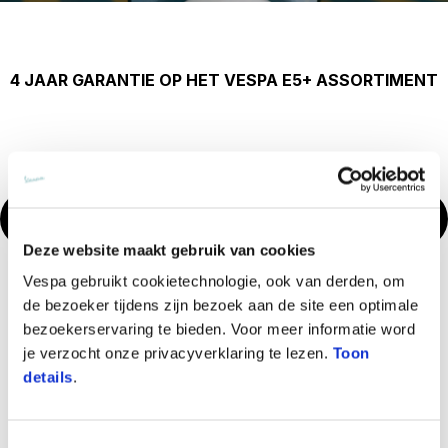
4 JAAR GARANTIE OP HET VESPA E5+ ASSORTIMENT
MAAK EEN AFSPRAAK
Deze website maakt gebruik van cookies
Vespa gebruikt cookietechnologie, ook van derden, om
de bezoeker tijdens zijn bezoek aan de site een optimale
WAT IS HET?
bezoekerservaring te bieden. Voor meer informatie word
je verzocht onze privacyverklaring te lezen.
Toon
Uitgebreide Commerciële Garantie die geactiveerd wordt bij het
details
.
vervallen van de Standaard Commerciële Garantie van 24
maanden, bij naleving van bepaalde voorwaarden, voor nog
eens 24 maanden (12+12), voor een totale garantie van 4 jaar.
Toestemmingsselectie