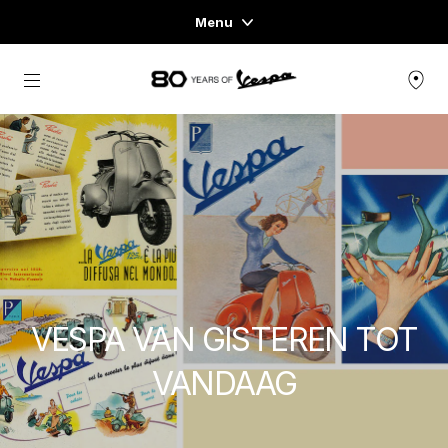
Menu
Menu
Ga naar de hoofdcontent
VOERTUIGASSORTIMENT
KLEDING & LIFESTYLE
ERVARINGEN
CONCEPT STORE
VESPA VAN GISTEREN TOT
VANDAAG