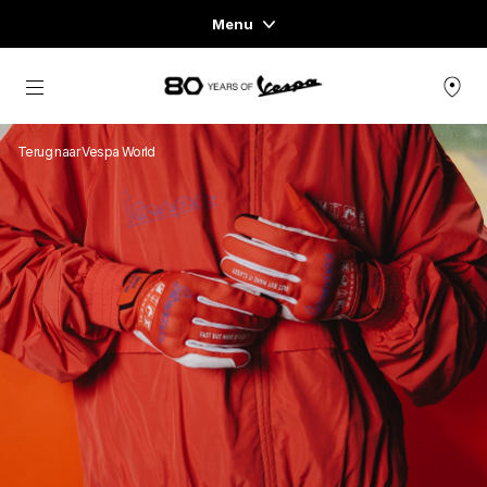
Menu
Menu
Ga naar de hoofdcontent
VOERTUIGASSORTIMENT
Terug naar Vespa World
KLEDING & LIFESTYLE
ERVARINGEN
CONCEPT STORE