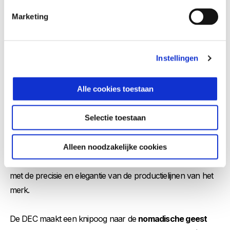
Marketing
Instellingen
Alle cookies toestaan
Selectie toestaan
De stijl van de collectie speelt voortdurend met
eigentijdse
kleuren
,
iconische elementen
en
het verleden
.
Alleen noodzakelijke cookies
Geïnspireerd door de kleuren van de eerste Vespa's samen
met de precisie en elegantie van de productielijnen van het
merk.
De DEC maakt een knipoog naar de
nomadische geest