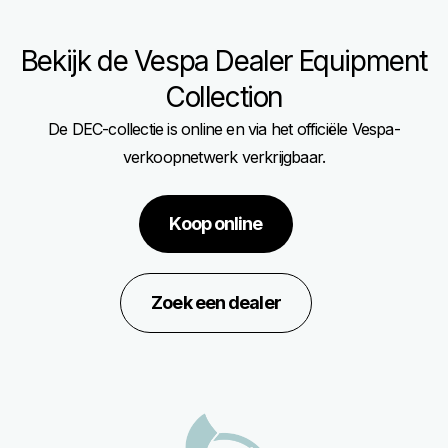
of
of
3
3
Bekijk de Vespa Dealer Equipment
Collection
De DEC-collectie is online en via het officiële Vespa-
verkoopnetwerk verkrijgbaar.
Koop online
Zoek een dealer
Voettekst