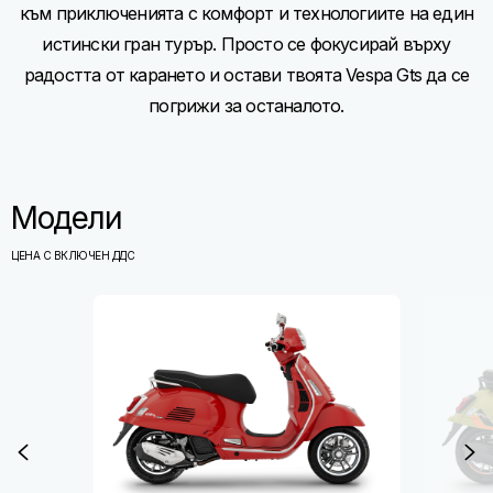
към приключенията с комфорт и технологиите на един
истински гран турър. Просто се фокусирай върху
радостта от карането и остави твоята Vespa Gts да се
погрижи за останалото.
Модели
ЦЕНА С ВКЛЮЧЕН ДДС
Item
1
of
7
Предходно
С