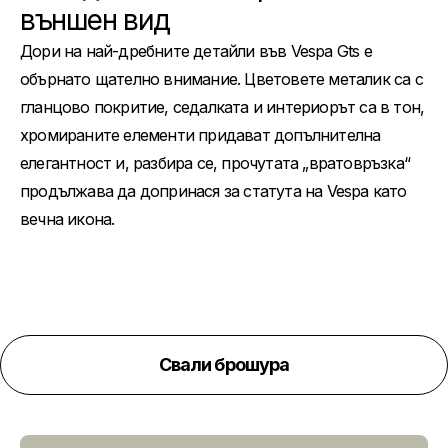
външен вид
Дори на най-дребните детайли във Vespa Gts е
обърнато щателно внимание. Цветовете металик са с
гланцово покритие, седалката и интериорът са в тон,
хромираните елементи придават допълнителна
елегантност и, разбира се, прочутата „вратовръзка“
продължава да допринася за статута на Vespa като
вечна икона.
Свали брошура