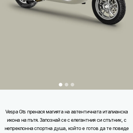
item
item
item
0
1
2
Item
Item
1
1
of
of
3
3
Vespa Gts пренася магията на автентичната италианска
икона на пътя. Запознай се с елегантния си спътник, с
непреклонна спортна душа, който е готов да те поведе