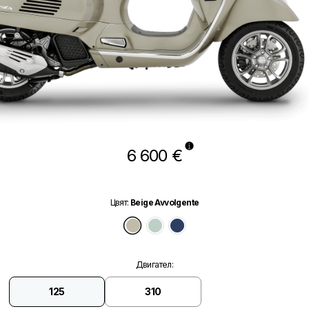
6 600 €
Цвят
:
Beige Avvolgente
Beige Avvolgente
Verde Amabile
Blu Energico Glossy
Двигател
:
125
310