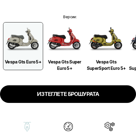
Версии
:
Vespa Gts Euro 5+
Vespa Gts Super
Vespa Gts
Euro 5+
SuperSport Euro 5+
Sup
ИЗТЕГЛЕТЕ БРОШУРАТА