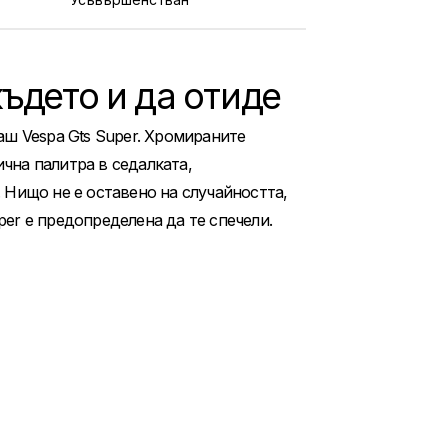
ъдето и да отиде
аш Vespa Gts Super. Хромираните
чна палитра в седалката,
. Нищо не е оставено на случайността,
per е предопределена да те спечели.