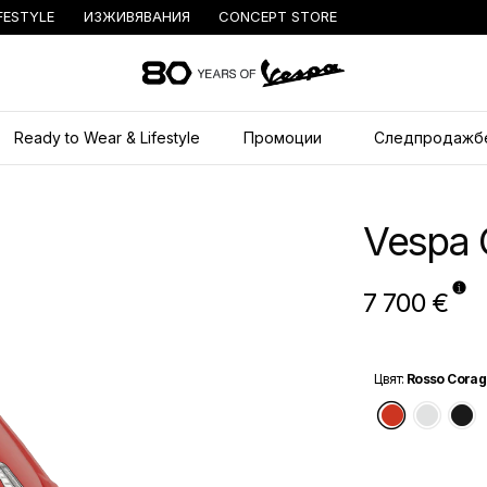
FESTYLE
ИЗЖИВЯВАНИЯ
CONCEPT STORE
Основна 
Ready to Wear & Lifestyle
Промоции
Следпродажб
Vespa 
7 700 €
Цвят
:
Rosso Corag
Rosso C
Bian
N