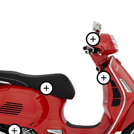
Пове
По
Повече ин
Повече информ