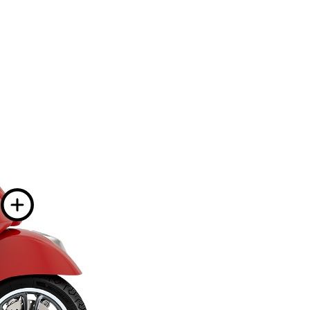
че информация на
вече информация 
формация на
Повече информа
ация на