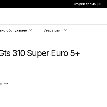
Открий промоции
страница
ено обслужване
Vespa свят
Gts 310 Super Euro 5+
gioso
oraggioso
co Innocente
ero Convinto