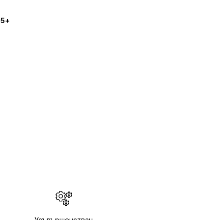
 5+
Усъвършенстван