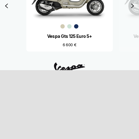
Предходно
С
Vespa Gts 125 Euro 5+
Ve
6 600 €
Футър
МОДЕЛИ
VESPA СВЯТ
СЛЕДПРОДАЖБЕНО ОБСЛУЖВАНЕ