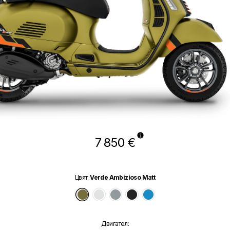
7 850 €
Цвят
:
Verde Ambizioso Matt
Verde Ambizioso Matt
Bianco Innocente
Grigio Travolgente Matt
Nero Convinto Matt
Blu Eclettico
Двигател
: