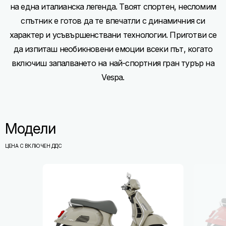
на една италианска легенда. Твоят спортен, несломим
спътник е готов да те впечатли с динамичния си
характер и усъвършенствани технологии. Приготви се
да изпиташ необикновени емоции всеки път, когато
включиш запалването на най-спортния гран турър на
Vespa.
Модели
ЦЕНА С ВКЛЮЧЕН ДДС
Item
1
of
7