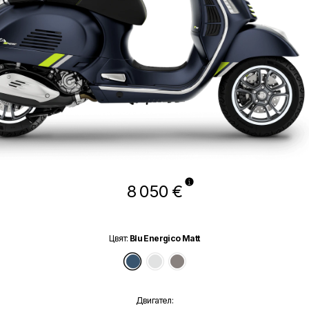
8 050 €
Цвят
:
Blu Energico Matt
Blu Energico Matt
Bianco Innocente
Grigio Ottimista Matt
Двигател
: