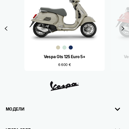
Предходно
С
Vespa Gts 125 Euro 5+
Ve
6 600 €
Футър
МОДЕЛИ