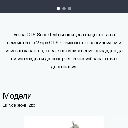
item
item
item
0
1
2
Item
Item
1
1
of
of
3
3
Vespa GTS SuperTech въплъщава същността на
семейството Vespa GTS. С високотехнологичния си и
изискан характер, това е пътешественик, създаден да
ви изненадва и да покорява всяка избрана от вас
дестинация.
Модели
ЦЕНА С ВКЛЮЧЕН ДДС
Item
1
of
7