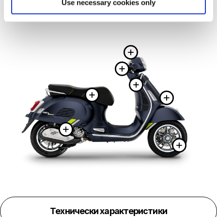
Use necessary cookies only
Повече ин
Повече инф
Повече и
Повече информа
Повеч
Повече информация
Пов
Технически характеристики