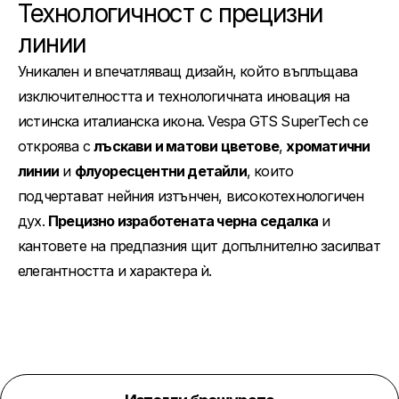
Технологичност с прецизни
линии
Уникален и впечатляващ дизайн, който въплъщава
изключителността и технологичната иновация на
истинска италианска икона. Vespa GTS SuperTech се
откроява с
лъскави и матови цветове
,
хроматични
линии
и
флуоресцентни детайли
, които
подчертават нейния изтънчен, високотехнологичен
дух.
Прецизно изработената черна седалка
и
кантовете на предпазния щит допълнително засилват
елегантността и характера ѝ.