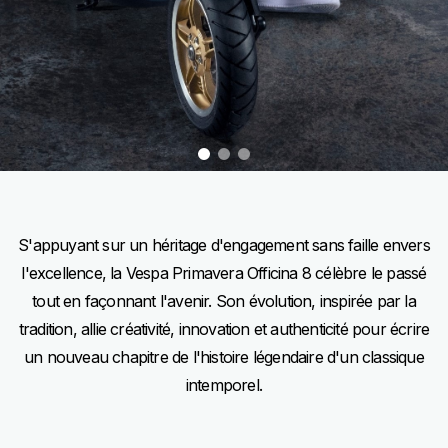
item
item
item
0
1
2
Item
Item
1
1
of
of
3
3
S'appuyant sur un héritage d'engagement sans faille envers
l'excellence, la Vespa Primavera Officina 8 célèbre le passé
tout en façonnant l'avenir. Son évolution, inspirée par la
tradition, allie créativité, innovation et authenticité pour écrire
un nouveau chapitre de l'histoire légendaire d'un classique
intemporel.