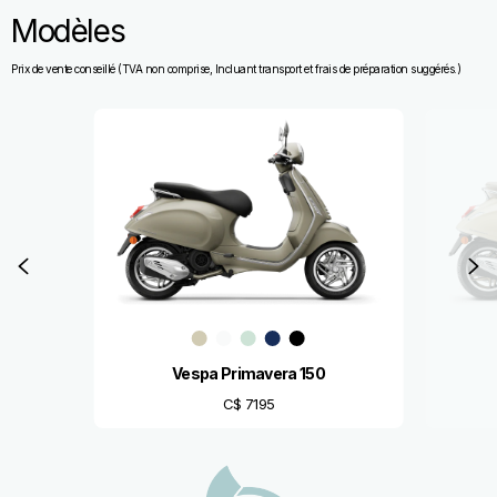
Modèles
Prix de vente conseillé (TVA non comprise, Incluant transport et frais de préparation suggérés.)
Item
1
of
8
Précédent
S
Vespa Primavera 150
C$ 7195
Pied de page