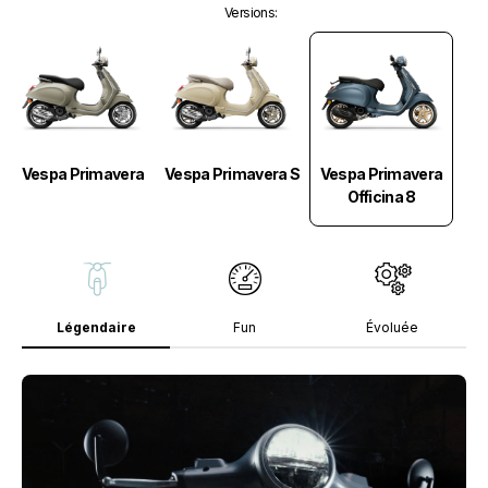
Versions
:
Vespa Primavera
Vespa Primavera
Vespa Primavera S
Officina 8
Légendaire
Fun
Évoluée