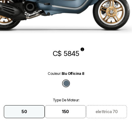
C$ 5845
Couleur
:
Blu Officina 8
Blu Officina 8
Type De Moteur
:
50
150
elettrica 70