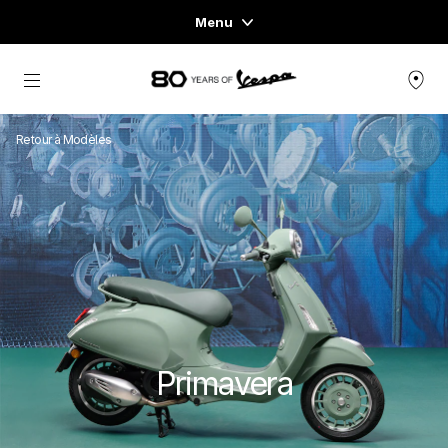
Menu
Home
Aller au contenu principal
GAMME DE VÉHICULES
Retour à Modèles
PRÊT-À-PORTER ET LIFESTYLE
EXPÉRIENCES
CONCEPT STORE
Primavera