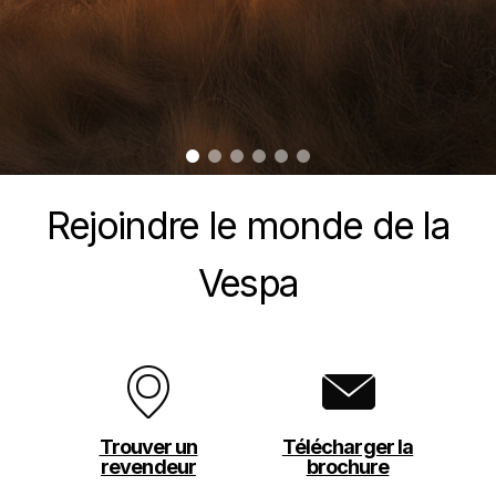
item
item
item
item
item
item
0
1
2
3
4
5
Item
Item
1
1
of
of
Rejoindre le monde de la
6
6
Vespa
Trouver un
Télécharger la
revendeur
brochure