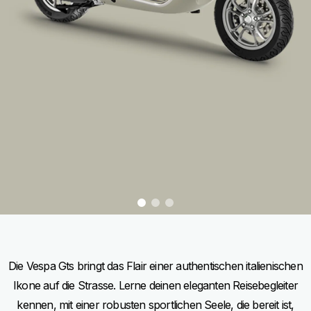
item
item
item
0
1
2
Item
Item
1
1
of
of
3
3
Die Vespa Gts bringt das Flair einer authentischen italienischen
Ikone auf die Strasse. Lerne deinen eleganten Reisebegleiter
kennen, mit einer robusten sportlichen Seele, die bereit ist,