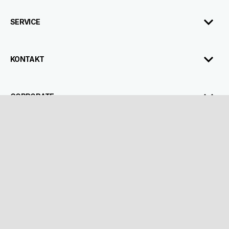
SERVICE
KONTAKT
CORPORATE
RECHTLICHER HINWEIS
Facebook
Instagram
Twitter
Youtube
DE
FR
IT
Land oder Region auswählen
Piaggio & C. SpA Sede legale Viale Rinaldo Piaggio, 25 56025 Pontedera