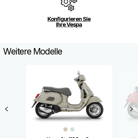
Konfigurieren Sie
Ihre Vespa
Weitere Modelle
Item
1
of
8
Zurück
W