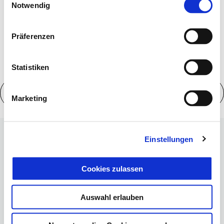
More info on
Notwendig
Präferenzen
Statistiken
Technische Daten
Marketing
Einstellungen
Discover accessories
Cookies zulassen
Alles anzeigen
Auswahl erlauben
Item
1
of
6