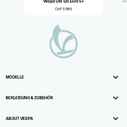
Vespa Gts 125 Euro 5+
Ve
CHF 5'895
Footer
MODELLE
BEKLEIDUNG & ZUBEHÖR
ABOUT VESPA