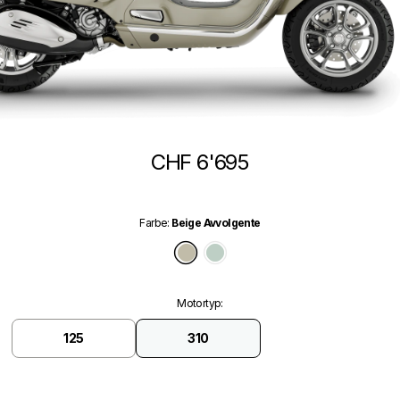
CHF 6'695
Farbe
:
Beige Avvolgente
Beige Avvolgente
Verde Amabile
Motortyp
:
125
310