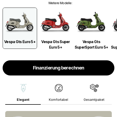
Weitere Modelle
:
Vespa Gts Euro 5+
Vespa Gts Super
Vespa Gts
Euro 5+
SuperSport Euro 5+
Sup
Finanzierung berechnen
Elegant
Komfortabel
Gesamtpaket