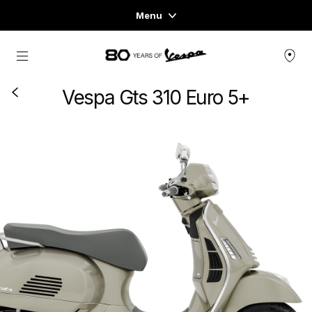
Menu
Home
Skip to content
FAHRZEUGE
Vespa Gts 310 Euro 5+
READY TO WEAR & LIFESTYLE
ERFAHRUNGEN
CONCEPT STORE