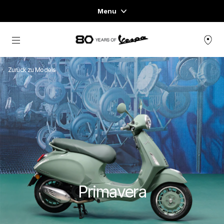
Menu
Home
Skip to content
FAHRZEUGE
Zurück zu Models
READY TO WEAR & LIFESTYLE
ERFAHRUNGEN
CONCEPT STORE
Primavera