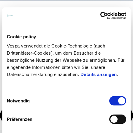
Respekt statt Lärm
Cookie policy
Mit der Aktion RESPEKT STATT LÄRM möchten die
Vespa verwendet die Cookie-Technologie (auch
Schweizer Motorradfahrerinnen und Motorradfahrer
Drittanbieter-Cookies), um dem Besucher die
ein positives Zeichen setzen und das Bewusstsein für
bestmögliche Nutzung der Webseite zu ermöglichen. Für
Rücksichtnahme, Verständnis und Respekt gegenüber
eingehende Informationen bitten wir Sie, unsere
der nicht-motorradfahrenden Bevölkerung sowie der
Umwelt schärfen. Hintergrund ist auch die bald
Datenschutzerklärung einzusehen.
Details anzeigen
.
beginnende Debatte über den Verkehrslärm.
Einwilligungsauswahl
Notwendig
MEHR ENTDECKEN
Präferenzen