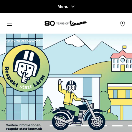
Menu
Home
Skip to content
FAHRZEUGE
Zurück zu Vespa World
READY TO WEAR & LIFESTYLE
ERFAHRUNGEN
CONCEPT STORE