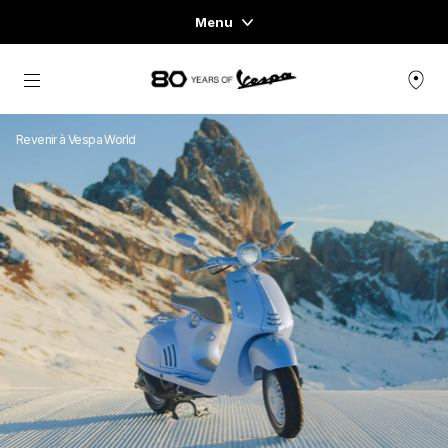
Menu
Home
Aller au contenu principal
GAMME DE VÉHICULES
Revenir à Vespa World
PRÊT-À-PORTER ET LIFESTYLE
EXPÉRIENCES
CONCEPT STORE