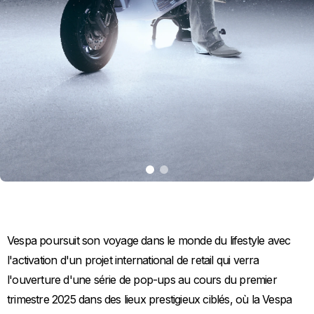
item
item
0
1
Item
Item
1
1
of
of
2
2
Vespa poursuit son voyage dans le monde du lifestyle avec
l'activation d'un projet international de retail qui verra
l'ouverture d'une série de pop-ups au cours du premier
trimestre 2025 dans des lieux prestigieux ciblés, où la Vespa