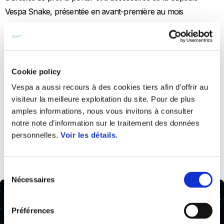
Vespa Snake, présentée en avant-première au mois
d'octobre, et désormais enrichie de deux pièces maîtresses : le
manteau long et le blouson bomber. Le manteau blanc, long
jusqu'au sol, enveloppe le corps d'une étreinte chaleureuse,
tandis que les détails du profil de serpent ton sur ton
Cookie policy
rappellent le thème central de la collection. Le blouson
Vespa a aussi recours à des cookies tiers afin d’offrir au
bomber a un reflet irisé qui évoque les teintes glacées du
visiteur la meilleure exploitation du site. Pour de plus
paysage hivernal. Le contraste entre le tissu brillant et les
amples informations, nous vous invitons à consulter
détails graphiques brodés confère à la pièce une esthétique
notre note d’information sur le traitement des données
personnelles.
Voir les détails
.
forte et contemporaine.
Sélection
Nécessaires
du
consentement
Préférences