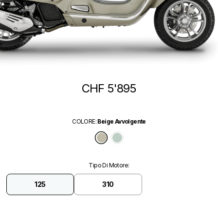
CHF 5'895
COLORE
:
Beige Avvolgente
Beige Avvolgente
Verde Amabile
Tipo Di Motore
:
125
310