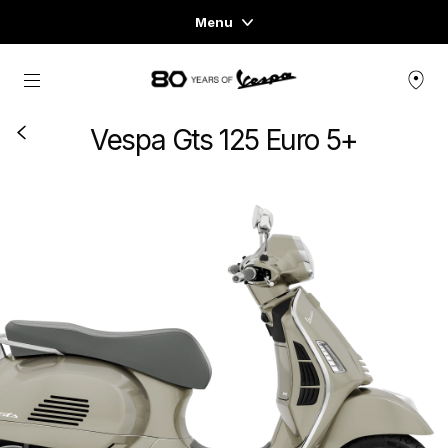
Menu
Home
Vai al contenuto principale
GAMMA VEICOLI
Vespa Gts 125 Euro 5+
ABBIGLIAMENTO E LIFESTYLE
ESPERIENZE
CONCEPT STORE