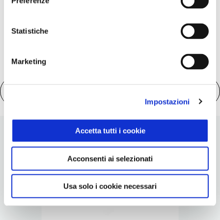
Maggiori informazini 
Preferenze
Statistiche
Marketing
Scheda tecnica
Impostazioni
Accetta tutti i cookie
Scopri gli accessori
Acconsenti ai selezionati
Mostra tutti
Usa solo i cookie necessari
Item
1
of
6