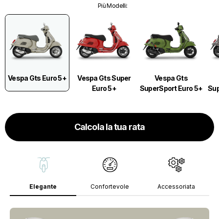
Più Modelli
:
Vespa Gts Euro 5+
Vespa Gts Super
Vespa Gts
Euro 5+
SuperSport Euro 5+
Sup
Calcola la tua rata
Elegante
Confortevole
Accessoriata