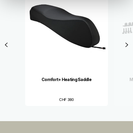
Precedente
S
Comfort+ Heating Saddle
M
CHF 380