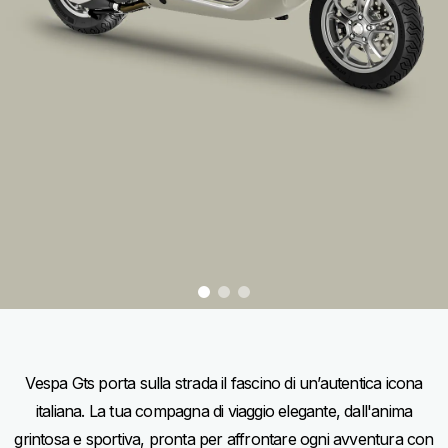
item
item
item
0
1
2
Item
Item
1
1
of
of
3
3
Vespa Gts porta sulla strada il fascino di un’autentica icona
italiana. La tua compagna di viaggio elegante, dall'anima
grintosa e sportiva, pronta per affrontare ogni avventura con