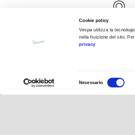
Cookie policy
Dealer locato
Vespa utilizza la tecnologia
nella fruizione del sito. Pe
privacy
Piè di pagina
Selezione
Necessario
del
consenso
MODELLI
ABBIGLIAMENTO & ACCESS