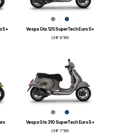
o 5+
Vespa Gts 125 SuperTech Euro 5+
CHF 6'195
uro
Vespa Gts 310 SuperTech Euro 5+
CHF 7'195