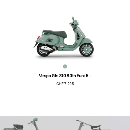
Vespa Gts 310 80th Euro 5+
CHF 7'295