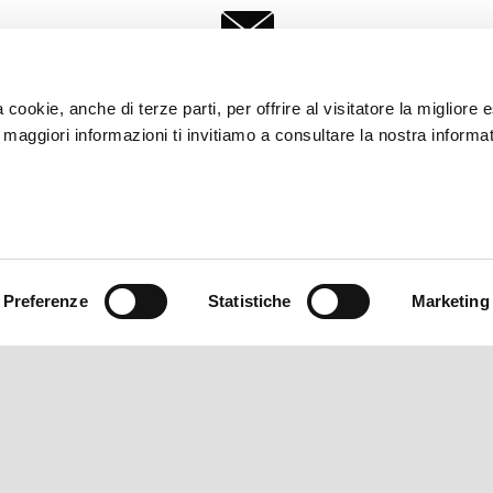
r
Scarica la brochure
Conf
 cookie, anche di terze parti, per offrire al visitatore la migliore
r maggiori informazioni ti invitiamo a consultare la nostra informat
Preferenze
Statistiche
Marketing
ORI
ABOUT VESPA
SERVIZI AL CLIENTE