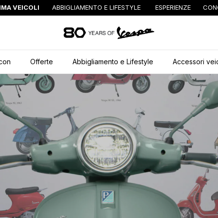
MA VEICOLI
ABBIGLIAMENTO E LIFESTYLE
ESPERIENZE
CON
Vai al contenuto princ
Icon
Offerte
Abbigliamento e Lifestyle
Accessori vei