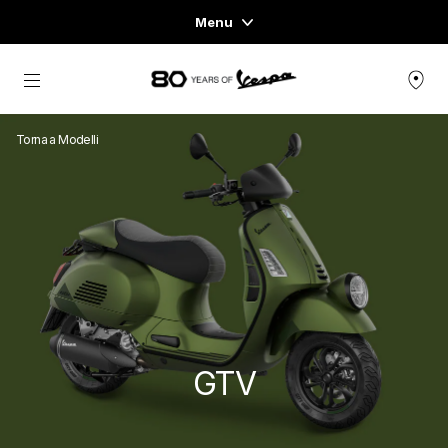
Menu
Home
Vai al contenuto principale
GAMMA VEICOLI
Torna a Modelli
ABBIGLIAMENTO E LIFESTYLE
ESPERIENZE
CONCEPT STORE
GTV