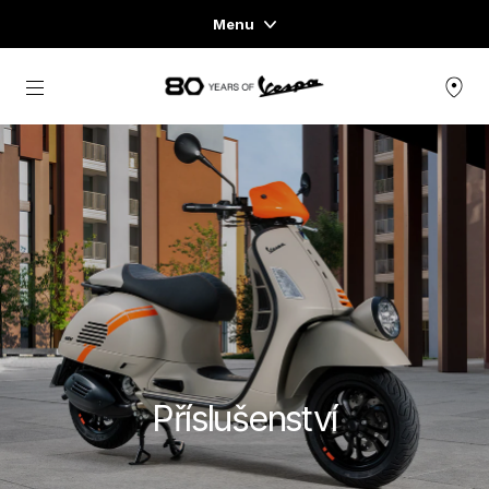
Menu
Home
Přejít na hlavní obsah
NABÍDKA SKÚTRŮ
OBLEČENÍ & LIFESTYLE
ZÁŽITKY
CONCEPT STORE
Příslušenství