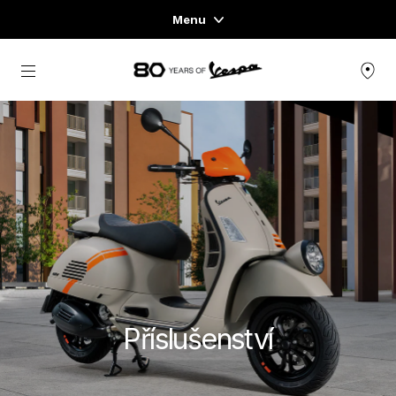
Menu
Home
Přejít na hlavní obsah
NABÍDKA SKÚTRŮ
OBLEČENÍ & LIFESTYLE
ZÁŽITKY
CONCEPT STORE
Příslušenství