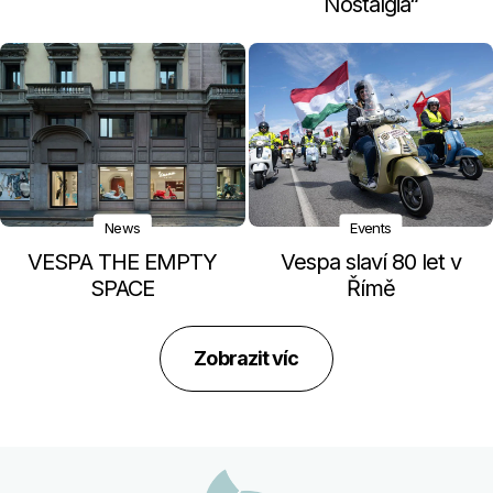
Nostalgia“
News
Events
VESPA THE EMPTY
Vespa slaví 80 let v
SPACE
Římě
Zobrazit víc
Footer