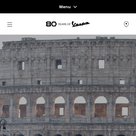
Menu
Home
Přejít na hlavní obsah
NABÍDKA SKÚTRŮ
OBLEČENÍ & LIFESTYLE
ZÁŽITKY
CONCEPT STORE