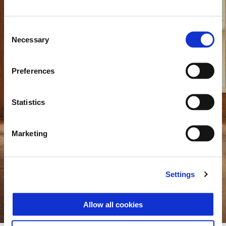
Consent
Necessary
Selection
Preferences
Statistics
Vespa 946 Horse
Marketing
Pocta lunárnímu kalendáři, v číslované edici
Settings
Zjisti víc
Allow all cookies