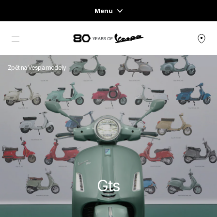
Menu
Home
Přejít na hlavní obsah
NABÍDKA SKÚTRŮ
Zpět na Vespa modely
OBLEČENÍ & LIFESTYLE
ZÁŽITKY
CONCEPT STORE
Gts