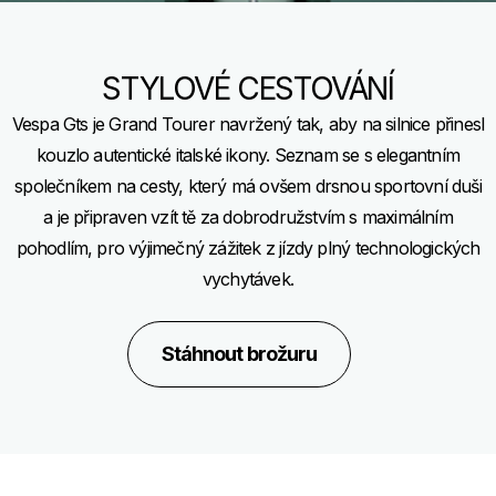
STYLOVÉ CESTOVÁNÍ
Vespa Gts je Grand Tourer navržený tak, aby na silnice přinesl
kouzlo autentické italské ikony. Seznam se s elegantním
společníkem na cesty, který má ovšem drsnou sportovní duši
a je připraven vzít tě za dobrodružstvím s maximálním
pohodlím, pro výjimečný zážitek z jízdy plný technologických
vychytávek.
Stáhnout brožuru