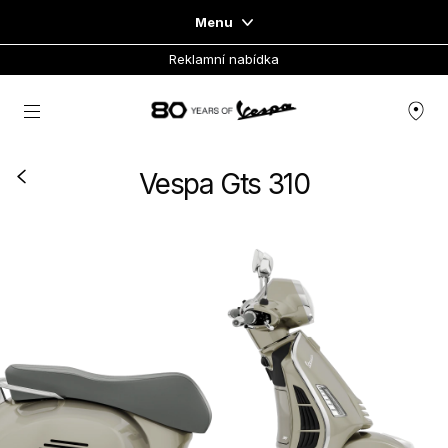
Menu
Reklamní nabídka
Home
Přejít na hlavní obsah
NABÍDKA SKÚTRŮ
Vespa Gts 310
OBLEČENÍ & LIFESTYLE
ZÁŽITKY
CONCEPT STORE