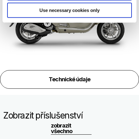
Víc in
Víc informací o
Use necessary cookies only
Víc informací o
Technické údaje
Zobrazit příslušenství
zobrazit
všechno