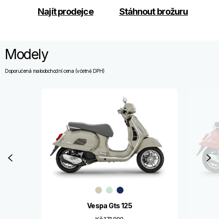
Najít prodejce
Stáhnout brožuru
Modely
Doporučená maloobchodní cena (včetně DPH)
Item
1
of
8
Předchozí
D
Vespa Gts 125
Kč 171.900