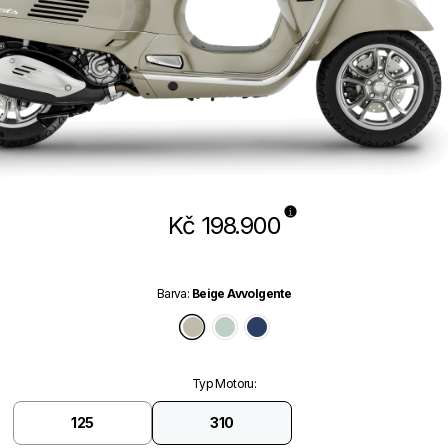
Kč 198.900
Barva
:
Beige Avvolgente
Beige Avvolgente
Verde Amabile
Blu Energico Glossy
Typ Motoru
:
125
310