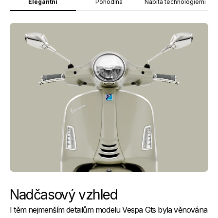
Elegantní
Pohodlná
Nabitá technologiemi
Nadčasový vzhled
I těm nejmenším detailům modelu Vespa Gts byla věnována