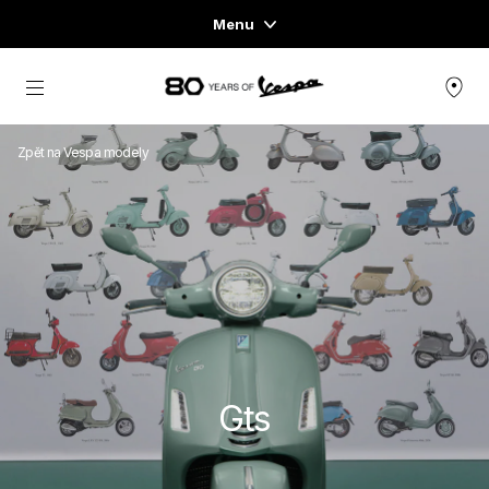
Menu
Home
Přejít na hlavní obsah
NABÍDKA SKÚTRŮ
Zpět na Vespa modely
OBLEČENÍ & LIFESTYLE
ZÁŽITKY
CONCEPT STORE
Gts