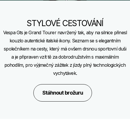
STYLOVÉ CESTOVÁNÍ
Vespa Gts je Grand Tourer navržený tak, aby na silnice přinesl
kouzlo autentické italské ikony. Seznam se s elegantním
společníkem na cesty, který má ovšem drsnou sportovní duši
a je připraven vzít tě za dobrodružstvím s maximálním
pohodlím, pro výjimečný zážitek z jízdy plný technologických
vychytávek.
Stáhnout brožuru