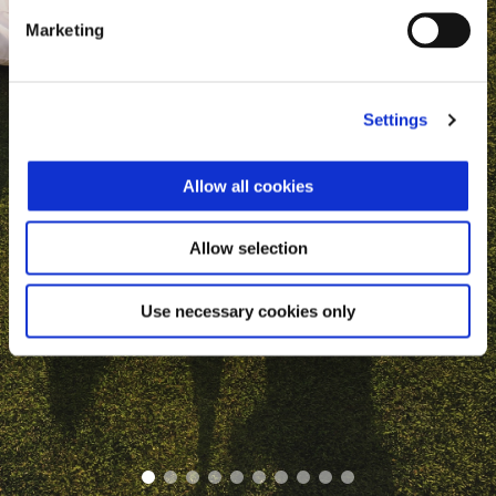
Marketing
Settings
Allow all cookies
Allow selection
Use necessary cookies only
item
item
item
item
item
item
item
item
item
item
0
1
2
3
4
5
6
7
8
9