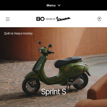
Menu
Home
Přejít na hlavní obsah
NABÍDKA SKÚTRŮ
Zpět na Vespa modely
OBLEČENÍ & LIFESTYLE
ZÁŽITKY
CONCEPT STORE
Sprint S