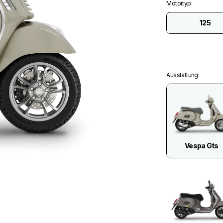
Motortyp
:
125
Ausstattung
:
Vespa Gts