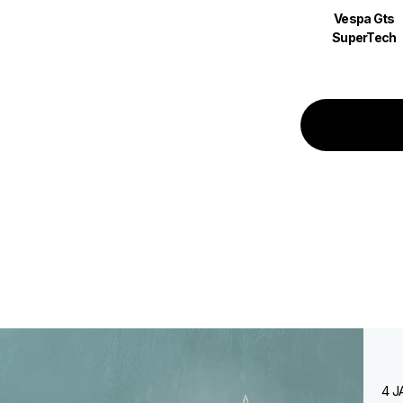
Vespa Gts
SuperTech
4 J