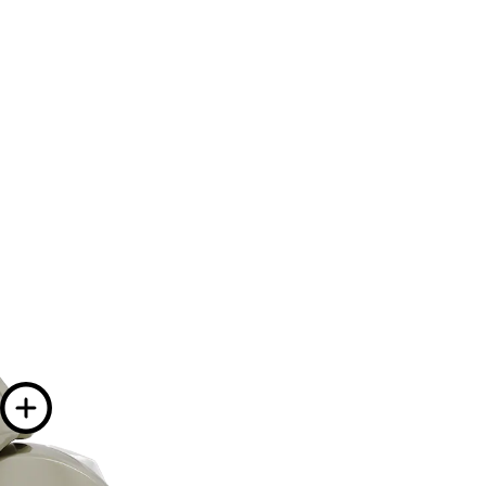
info on
e info on
More info on