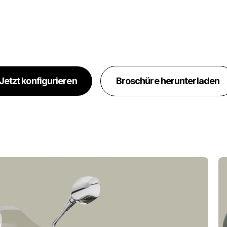
Jetzt konfigurieren
Broschüre herunterladen