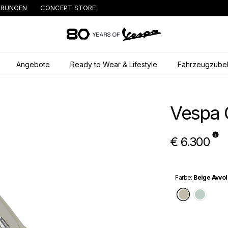
HRUNGEN
CONCEPT STORE
Skip to content
Angebote
Ready to Wear & Lifestyle
Fahrzeugzube
Vespa 
€ 6.300
Farbe
:
Beige Avvo
Beige Av
Grün