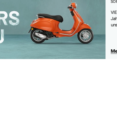
SO
VIE
Jah
uns
Me