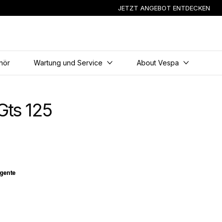
JETZT ANGEBOT ENTDECKEN
hör
Wartung und Service
About Vespa
Gts 125
lgente
volgente
 Amabile