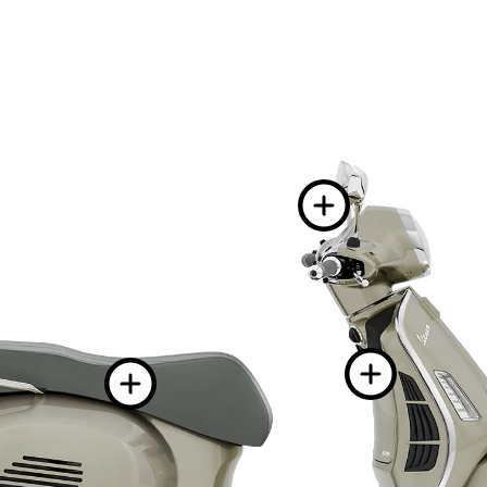
More 
Mor
More info on