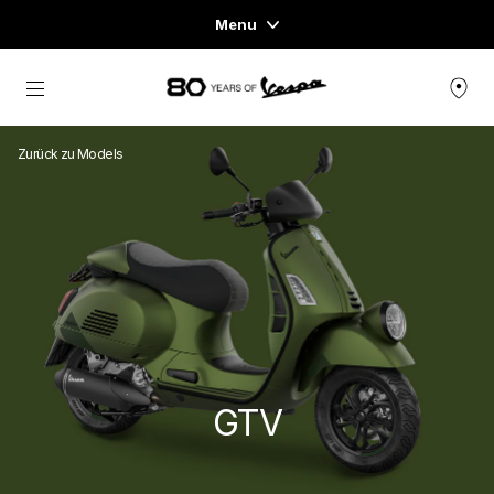
Menu
Home
Skip to content
FAHRZEUGE
Zurück zu Models
READY TO WEAR & LIFESTYLE
ERFAHRUNGEN
CONCEPT STORE
GTV