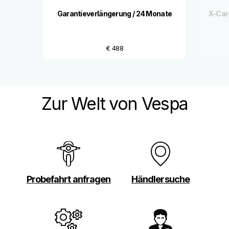
Garantieverlängerung / 24 Monate
X-Car
€ 488
Zur Welt von Vespa
Probefahrt anfragen
Händlersuche