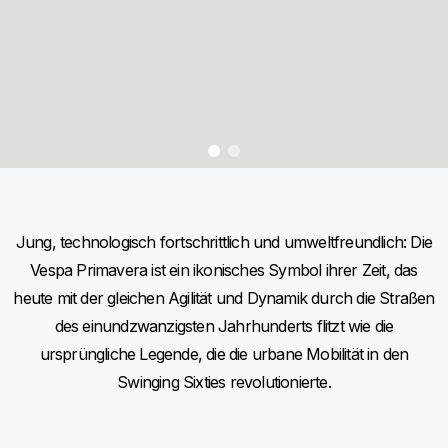
item
item
0
1
Item
Item
1
1
of
of
2
2
Jung, technologisch fortschrittlich und umweltfreundlich: Die
Vespa Primavera ist ein ikonisches Symbol ihrer Zeit, das
heute mit der gleichen Agilität und Dynamik durch die Straßen
des einundzwanzigsten Jahrhunderts flitzt wie die
ursprüngliche Legende, die die urbane Mobilität in den
Swinging Sixties revolutionierte.