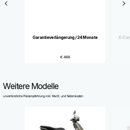
Zurück
W
Garantieverlängerung / 24 Monate
X-Car
€ 488
Weitere Modelle
unverbindliche Preisempfehlung inkl. MwSt. und Nebenkosten
Item
1
of
16