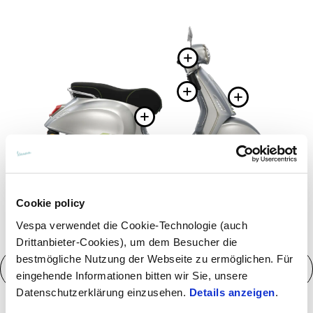
More info o
More info o
More i
More info on
More 
More info on
Cookie policy
Vespa verwendet die Cookie-Technologie (auch
Drittanbieter-Cookies), um dem Besucher die
bestmögliche Nutzung der Webseite zu ermöglichen. Für
Technische Daten
eingehende Informationen bitten wir Sie, unsere
Datenschutzerklärung einzusehen.
Details anzeigen
.