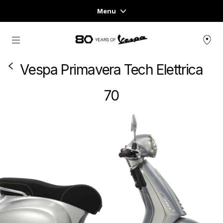
Menu
Home
Skip to content
FAHRZEUGE
Vespa Primavera Tech Elettrica
READY TO WEAR & LIFESTYLE
70
ERFAHRUNGEN
CONCEPT STORE