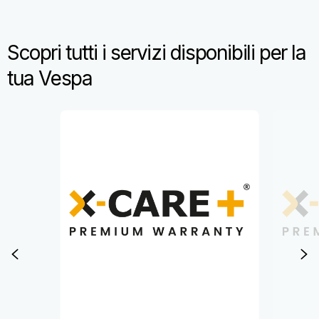
Scopri tutti i servizi disponibili per la
tua Vespa
Item
1
of
2
Zurück
W