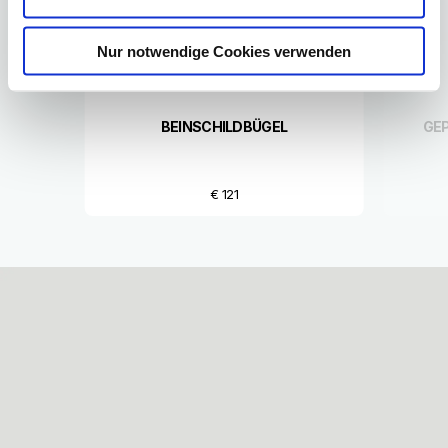
Zurück
W
Nur notwendige Cookies verwenden
BEINSCHILDBÜGEL
GE
€ 121