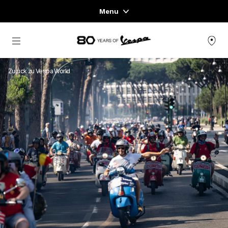
Menu
Home
Skip to content
FAHRZEUGE
Zurück zu Vespa World
READY TO WEAR & LIFESTYLE
ERFAHRUNGEN
CONCEPT STORE