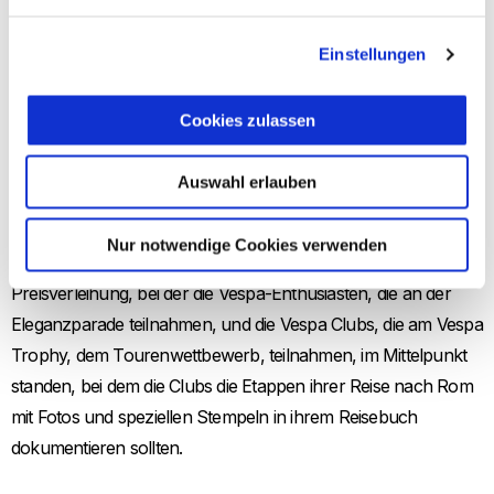
insgesamt 67 nationale Vespa Clubs repräsentierten.
Einstellungen
Die große und spektakuläre Parade am Samstag brach alle
Besucherrekorde, mit 25.000 Vespas, die in einem
Cookies zulassen
beeindruckenden Umzug durch die Straßen Roms fuhren.
Gaststars waren der sechsmalige Weltmeister Max Biaggi und
Auswahl erlauben
der MotoGP-Fahrer von Aprilia Racing, Lorenzo Savadori.
Nur notwendige Cookies verwenden
Die Veranstaltung endete mit der mit Spannung erwarteten
Preisverleihung, bei der die Vespa-Enthusiasten, die an der
Eleganzparade teilnahmen, und die Vespa Clubs, die am Vespa
Trophy, dem Tourenwettbewerb, teilnahmen, im Mittelpunkt
standen, bei dem die Clubs die Etappen ihrer Reise nach Rom
mit Fotos und speziellen Stempeln in ihrem Reisebuch
dokumentieren sollten.