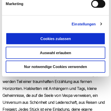
Marketing
Strickwesten und Barn Jackets erzählen eine Geschichte von
Land und Stadt, von lässiger Vielseitigkeit. Soft Denim und ein
Einstellungen
Minirock mit Cargotaschen stehen für eine Jugend, die sich
nicht scheut, sich auszudrücken. Ein Anzug ohne
Cookies zulassen
Einschränkungen, eine Leder-Bomberjacke, die mit ihrer
kastenförmigen Passform umhüllt, und Chaps, die an den
Auswahl erlauben
wilden Westen erinnern, das geschichtsträchtige Land der
Entdecker.
Nur notwendige Cookies verwenden
Hüte und Gürtel mit Schnallen, verziert mit dem V-Logo,
werden Teil einer traumhaften Erzählung aus fernen
Horizonten. Halsketten mit Anhängern und Tags, kleine
Geheimnisse, die auf die Seele von Vespa verweisen, ein
Universum aus Schönheit und Leidenschaft, aus Reisen und
Freigeist. Jedes Stück ist eine Einladung, deine eigene