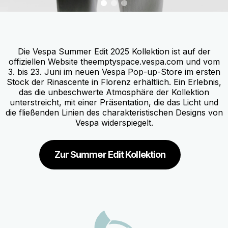
0
1
2
Item
Item
1
1
of
of
3
3
Die Vespa Summer Edit 2025 Kollektion ist auf der
offiziellen Website theemptyspace.vespa.com und vom
3. bis 23. Juni im neuen Vespa Pop-up-Store im ersten
Stock der Rinascente in Florenz erhältlich. Ein Erlebnis,
das die unbeschwerte Atmosphäre der Kollektion
unterstreicht, mit einer Präsentation, die das Licht und
die fließenden Linien des charakteristischen Designs von
Vespa widerspiegelt.
Zur Summer Edit Kollektion
Footer