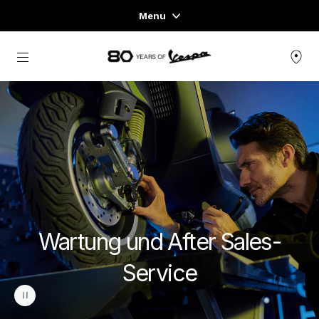
Menu
Home
Skip to content
FAHRZEUGE
READY TO WEAR & LIFESTYLE
ERFAHRUNGEN
CONCEPT STORE
Wartung und After Sales-
Service
pause