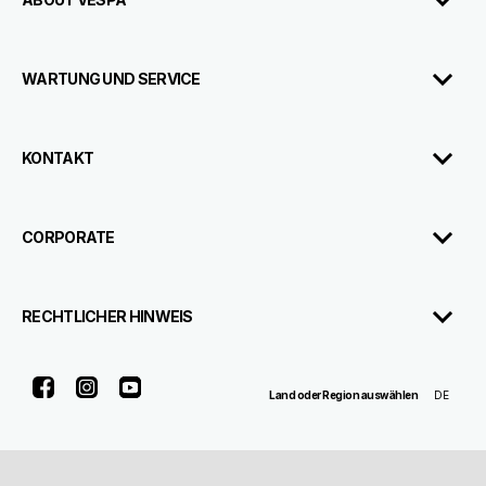
WARTUNG UND SERVICE
KONTAKT
CORPORATE
RECHTLICHER HINWEIS
Facebook
Instagram
Youtube
DE
Land oder Region auswählen
Piaggio & C. SpA Sede legale Viale Rinaldo Piaggio, 25 56025 Pontedera
(PI) Tel. +39 0587.272111 P. Iva 01551260506