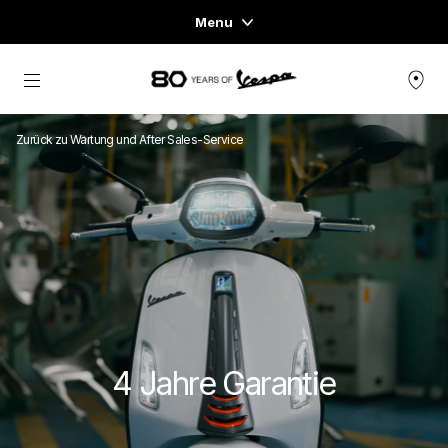
Menu
Home
Skip to content
FAHRZEUGE
Zurück zu Wartung und After Sales-Service
READY TO WEAR & LIFESTYLE
ERFAHRUNGEN
CONCEPT STORE
4 Jahre Garantie