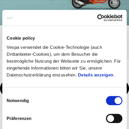
Cookie policy
4 JAHRE GARANTIE AUF VESPA. NULL SORGEN,
UNBEGRENZTE EMOTIONEN.
Vespa verwendet die Cookie-Technologie (auch
Drittanbieter-Cookies), um dem Besucher die
bestmögliche Nutzung der Webseite zu ermöglichen. Für
eingehende Informationen bitten wir Sie, unsere
Datenschutzerklärung einzusehen.
Details anzeigen
.
TERMIN VEREINBAREN
Einwilligungsauswahl
Notwendig
WORUM HANDELT ES SICH?
Präferenzen