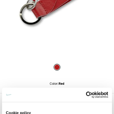
Anterior
Si
Item
1
of
Red
2
color
: Red
49,01 €
Cookie policy