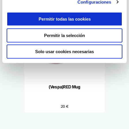
Configuraciones
of
6
Permitir todas las cookies
Permitir la selección
Solo usar cookies necesarias
Anterior
S
(Vespa)RED Mug
20 €