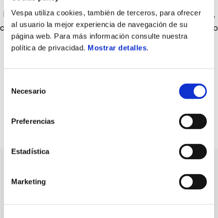
Vespa utiliza cookies, también de terceros, para ofrecer
Llavero "VESPA RED" compuesto por dos capas de piel suave,
al usuario la mejor experiencia de navegación de su
con anilla y correa de piel y amuleto con silueta Vespa. Fabricado
página web. Para más información consulte nuestra
en Italia con bordes pintados a mano en color contrastante.
política de privacidad.
Mostrar detalles
.
Material: Cuero genuino. Decoración: Impresión plana, bordes
pintados a mano en color contraste.
Selección
Necesario
de
consentimiento
Preferencias
Estadística
Marketing
ver todo
Item
1