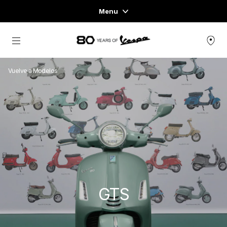
Menu
Home
Ir al contenido principal
GAMA DE VEHÍCULOS
Vuelve a Modelos
READY TO WEAR Y LIFESTYLE
EXPERIENCIAS
CONCEPT STORE
GTS