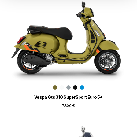
Vespa Gts 310 SuperSport Euro 5+
7.600 €