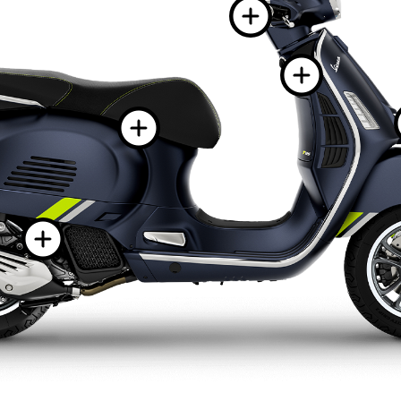
Más i
Más
Más inform
Más información