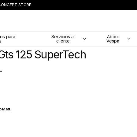
CONCEPT STORE
ipal
os para
Servicios al
About
s
cliente
Vespa
Gts 125 SuperTech
+
o Matt
gico Matt
co Innocente
rigio Ottimista Matt