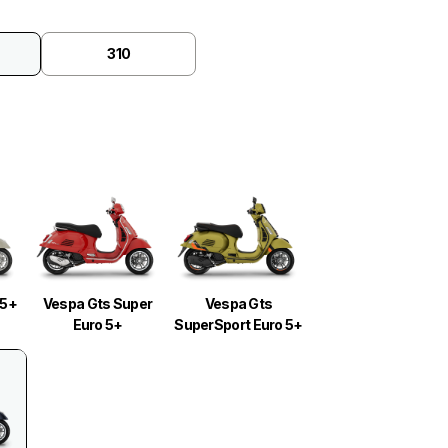
310
 5+
Vespa Gts Super
Vespa Gts
Euro 5+
SuperSport Euro 5+