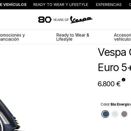
E VEHÍCULOS
READY TO WEAR Y LIFESTYLE
EXPERIENCIAS
Ir al contenido princ
romociones y
Ready to Wear &
Accesori
nanciación
Lifestyle
vehículo
Vespa 
Euro 5
6.800 €
Color
:
Blu Energic
Blu Ener
Bian
G