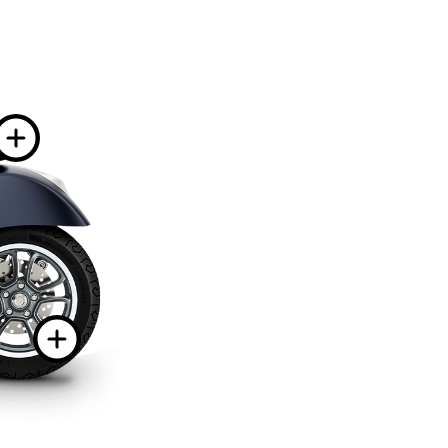
nformación sobre
 información sobre
Más información 
ación sobre
 sobre
Más informació