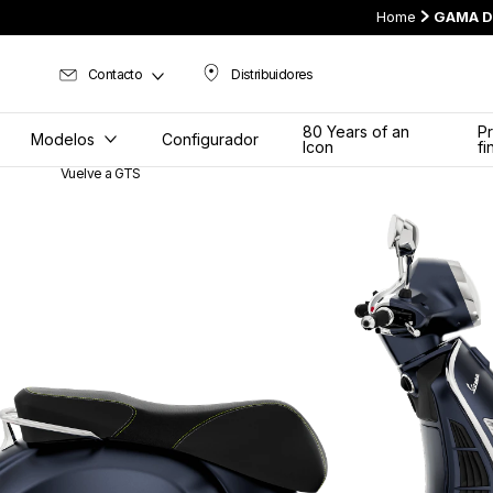
Home
GAMA D
Contacto
Distribuidores
Distribuidores
80 Years of an
P
Modelos
Configurador
Icon
fi
Vuelve a GTS